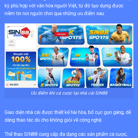
kỳ phù hợp với văn hóa người Việt, từ đó tạo dựng được
niềm tin nơi người chơi qua những ưu điểm sau:
Ưu điểm khi cá cược tại nhà cái SIN88
Giao diện nhà cái được thiết kế hài hòa, bố cục gọn gàng, dễ
dàng thao tác dù cho không giỏi về công nghệ.
Thể thao SIN88 cung cấp đa dạng các sản phẩm cá cược,