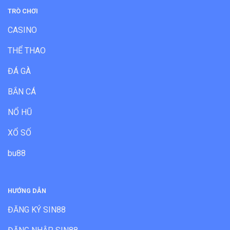
TRÒ CHƠI
CASINO
THỂ THAO
ĐÁ GÀ
BẮN CÁ
NỔ HŨ
XỔ SỐ
bu88
HƯỚNG DẪN
ĐĂNG KÝ SIN88