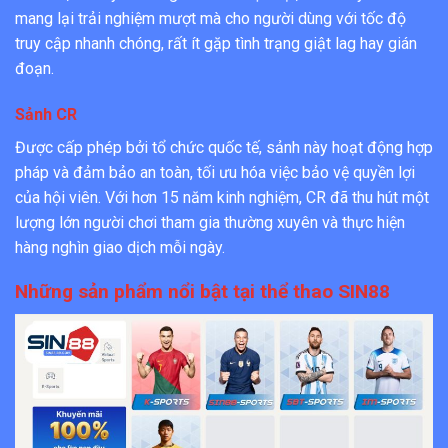
mang lại trải nghiệm mượt mà cho người dùng với tốc độ
truy cập nhanh chóng, rất ít gặp tình trạng giật lag hay gián
đoạn.
Sảnh CR
Được cấp phép bởi tổ chức quốc tế, sảnh này hoạt động hợp
pháp và đảm bảo an toàn, tối ưu hóa việc bảo vệ quyền lợi
của hội viên. Với hơn 15 năm kinh nghiệm, CR đã thu hút một
lượng lớn người chơi tham gia thường xuyên và thực hiện
hàng nghìn giao dịch mỗi ngày.
Những sản phẩm nổi bật tại thể thao SIN88