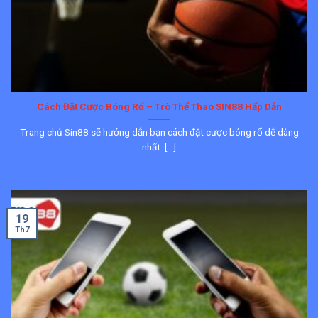
Cách Đặt Cược Bóng Rổ – Trò Thể Thao SIN88 Hấp Dẫn
Trang chủ Sin88 sẽ hướng dẫn bạn cách đặt cược bóng rổ dễ dàng
nhất. [...]
19
Th7