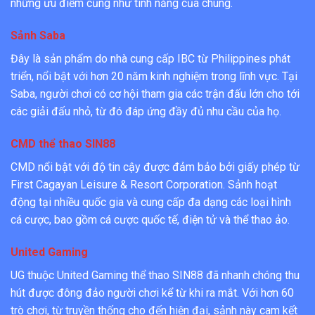
những ưu điểm cũng như tính năng của chúng.
Sảnh Saba
Đây là sản phẩm do nhà cung cấp IBC từ Philippines phát
triển, nổi bật với hơn 20 năm kinh nghiệm trong lĩnh vực. Tại
Saba, người chơi có cơ hội tham gia các trận đấu lớn cho tới
các giải đấu nhỏ, từ đó đáp ứng đầy đủ nhu cầu của họ.
CMD thể thao SIN88
CMD nổi bật với độ tin cậy được đảm bảo bởi giấy phép từ
First Cagayan Leisure & Resort Corporation. Sảnh hoạt
động tại nhiều quốc gia và cung cấp đa dạng các loại hình
cá cược, bao gồm cá cược quốc tế, điện tử và thể thao ảo.
United Gaming
UG thuộc United Gaming thể thao SIN88 đã nhanh chóng thu
hút được đông đảo người chơi kể từ khi ra mắt. Với hơn 60
trò chơi, từ truyền thống cho đến hiện đại, sảnh này cam kết