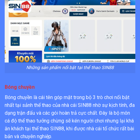
Những sản phẩm nổi bật tại thể thao SIN88
Bóng chuyền
Bóng chuyền là cái tên góp mặt trong bộ 3 trò chơi nổi bật
nhất tại sảnh thể thao của nhà cái SIN88 nhờ sự kịch tính, đa
dạng trận đấu và các gói hoàn trả cực chất. Đây là bộ môn
cá độ thể thao tưởng chừng sẽ kén người chơi nhưng lại khá
ăn khách tại thể thao SIN88, khi được nhà cái tổ chức rất bài
bản và chuyên nghiệp.