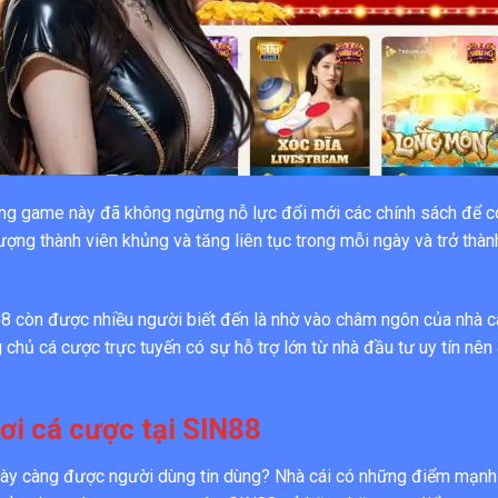
ng game này đã không ngừng nỗ lực đổi mới các chính sách để c
ượng thành viên khủng và tăng liên tục trong mỗi ngày và trở thàn
còn được nhiều người biết đến là nhờ vào châm ngôn của nhà cái
ng chủ cá cược trực tuyến có sự hỗ trợ lớn từ nhà đầu tư uy tín n
ơi cá cược tại SIN88
y càng được người dùng tin dùng? Nhà cái có những điểm mạnh nổi