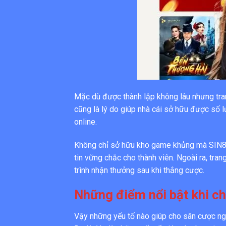
Mặc dù được thành lập không lâu nhưng tra
cũng là lý do giúp nhà cái sở hữu được số l
online.
Không chỉ sở hữu kho game khủng mà SIN88 
tin vững chắc cho thành viên. Ngoài ra, tra
trình nhận thưởng sau khi thắng cược.
Những điểm nổi bật khi ch
Vậy những yếu tố nào giúp cho sân cược ngà