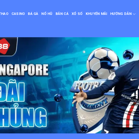
THAO
CASINO
ĐÁ GÀ
NỔ HŨ
BẮN CÁ
XỔ SỐ
KHUYẾN MÃI
HƯỚNG DẪN