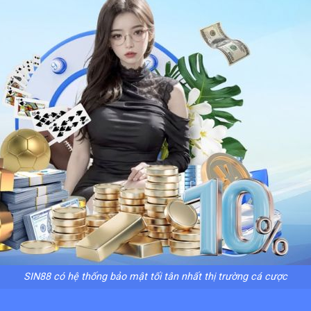
SIN88 có hệ thống bảo mật tối tân nhất thị trường cá cược