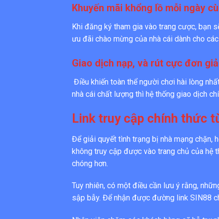
Khuyến mãi khổng lồ mỗi ngày c
Khi đăng ký tham gia vào trang cược, bạn 
ưu đãi chào mừng của nhà cái dành cho các 
Giao dịch nạp, và rút cực đơn gi
Điều khiến toàn thể người chơi hài lòng nhấ
nhà cái chất lượng thì hệ thống giao dịch ch
Link truy cập chính thức 
Để giải quyết tình trạng bị nhà mạng chặn, 
không truy cập được vào trang chủ của hệ t
chóng hơn.
Tuy nhiên, có một điều cần lưu ý rằng, nhữn
sập bẫy. Để nhận được đường link SIN88 chí