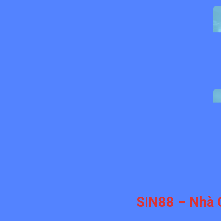
SIN88 – Nhà 