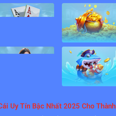
Cái Uy Tín Bậc Nhất 2025 Cho Thành