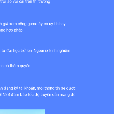
ội so với cái trên thị trường
nh giá xem cổng game ấy có uy tín hay
ộng hợp pháp:
từ đại học trở lên. Ngoài ra kinh nghiệm
an có thẩm quyền.
bạn đăng ký tài khoản, mọi thông tin sẽ được
ược SIN88 đảm bảo tốc độ truyền dẫn mạng để