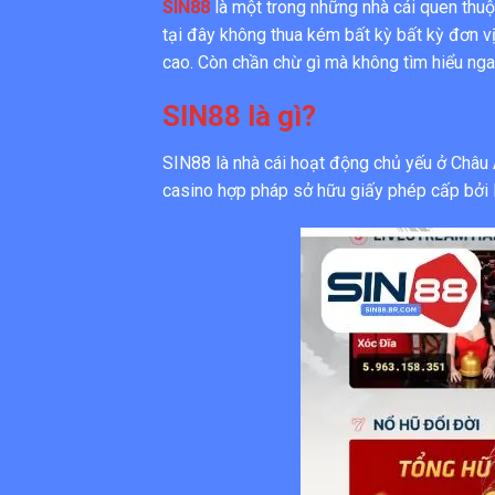
SIN88
là một trong những nhà cái quen thuộc
tại đây không thua kém bất kỳ bất kỳ đơn 
cao. Còn chần chừ gì mà không tìm hiểu nga
SIN88 là gì?
SIN88 là nhà cái hoạt động chủ yếu ở Châu
casino hợp pháp sở hữu giấy phép cấp bởi P