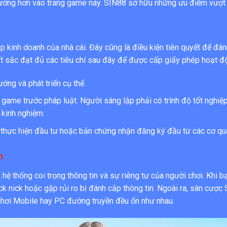
tưởng hơn vào trang game này.
SIN88 sở hữu những ưu điểm vượt tr
 kinh doanh của nhà cái. Đây cũng là điều kiện tiên quyết để đá
t sắc đạt đủ các tiêu chí sau đây để được cấp giấy phép hoạt đ
ớng và phát triển cụ thể.
game trước pháp luật. Người sáng lập phải có trình độ tốt nghiệp 
 kinh nghiệm.
 thực hiện đầu tư hoặc bản chứng nhận đăng ký đầu từ các cơ qu
n
 hệ thống coi trọng thông tin và sự riêng tư của người chơi. Khi 
hack nick hoặc gặp rủi ro bị đánh cắp thông tin. Ngoài ra, sân c
i chơi Mobile hay PC đường truyền đều ổn như nhau.