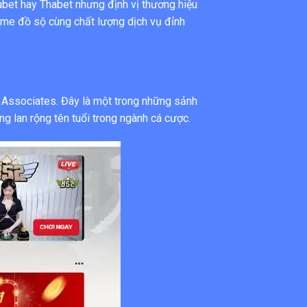
Kubet hay Thabet nhưng định vị thương hiệu
ame đồ sộ cùng chất lượng dịch vụ đỉnh
 Associates. Đây là một trong những sảnh
g lan rộng tên tuổi trong ngành cá cược.