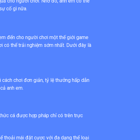
quả cho người chơi. Nhờ đó, anh em có thể
sự cố gì nữa.
đem đến cho người chơi một thế giới game
ơi có thể trải nghiệm sớm nhất. Dưới đây là
 cách chơi đơn giản, tỷ lệ thưởng hấp dẫn
 cả anh em.
thức cá được hợp pháp chỉ có trên trực
hể thoải mái đặt cược với đa dạng thể loại