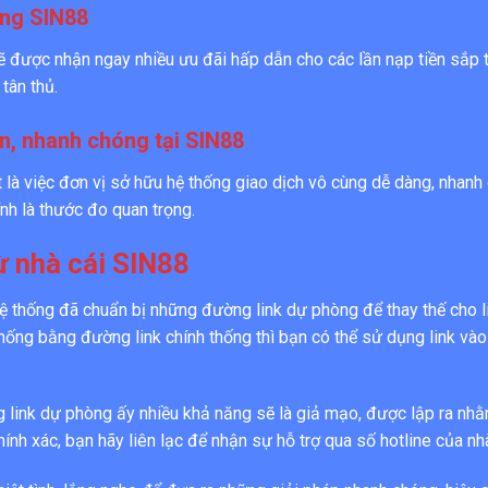
ùng SIN88
sẽ được nhận ngay nhiều ưu đãi hấp dẫn cho các lần nạp tiền sắp
tân thủ.
ản, nhanh chóng tại SIN88
t là việc đơn vị sở hữu hệ thống giao dịch vô cùng dễ dàng, nhanh
ính là thước đo quan trọng.
từ nhà cái SIN88
hệ thống đã chuẩn bị những đường link dự phòng để thay thế cho li
hống bằng đường link chính thống thì bạn có thể sử dụng link vào
g link dự phòng ấy nhiều khả năng sẽ là giả mạo, được lập ra nhằ
nh xác, bạn hãy liên lạc để nhận sự hỗ trợ qua số hotline của nh