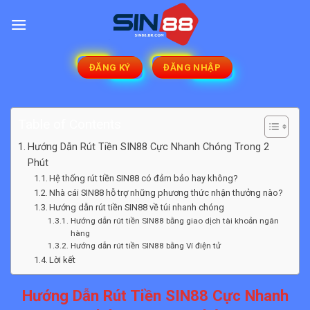
Bỏ
qua
nội
dung
ĐĂNG KÝ
ĐĂNG NHẬP
Table of Contents
Hướng Dẫn Rút Tiền SIN88 Cực Nhanh Chóng Trong 2
Phút
Hệ thống rút tiền SIN88 có đảm bảo hay không?
Nhà cái SIN88 hỗ trợ những phương thức nhận thưởng nào?
Hướng dẫn rút tiền SIN88 về túi nhanh chóng
Hướng dẫn rút tiền SIN88 bằng giao dịch tài khoản ngân
hàng
Hướng dẫn rút tiền SIN88 bằng Ví điện tử
Lời kết
Hướng Dẫn Rút Tiền SIN88 Cực Nhanh