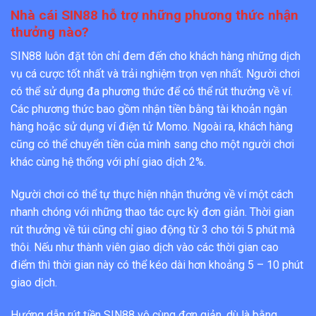
Nhà cái SIN88 hỗ trợ những phương thức nhận
thưởng nào?
SIN88 luôn đặt tôn chỉ đem đến cho khách hàng những dịch
vụ cá cược tốt nhất và trải nghiệm trọn vẹn nhất. Người chơi
có thể sử dụng đa phương thức để có thể rút thưởng về ví.
Các phương thức bao gồm nhận tiền bằng tài khoản ngân
hàng hoặc sử dụng ví điện tử Momo. Ngoài ra, khách hàng
cũng có thể chuyển tiền của mình sang cho một người chơi
khác cùng hệ thống với phí giao dịch 2%.
Người chơi có thể tự thực hiện nhận thưởng về ví một cách
nhanh chóng với những thao tác cực kỳ đơn giản. Thời gian
rút thưởng về túi cũng chỉ giao động từ 3 cho tới 5 phút mà
thôi. Nếu như thành viên giao dịch vào các thời gian cao
điểm thì thời gian này có thể kéo dài hơn khoảng 5 – 10 phút
giao dịch.
Hướng dẫn rút tiền SIN88 vô cùng đơn giản, dù là bằng