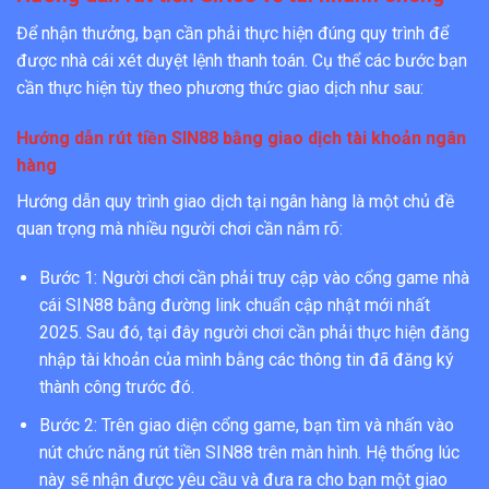
Để nhận thưởng, bạn cần phải thực hiện đúng quy trình để
được nhà cái xét duyệt lệnh thanh toán. Cụ thể các bước bạn
cần thực hiện tùy theo phương thức giao dịch như sau:
Hướng dẫn rút tiền SIN88 bằng giao dịch tài khoản ngân
hàng
Hướng dẫn quy trình giao dịch tại ngân hàng là một chủ đề
quan trọng mà nhiều người chơi cần nắm rõ:
Bước 1: Người chơi cần phải truy cập vào cổng game nhà
cái SIN88 bằng đường link chuẩn cập nhật mới nhất
2025. Sau đó, tại đây người chơi cần phải thực hiện đăng
nhập tài khoản của mình bằng các thông tin đã đăng ký
thành công trước đó.
Bước 2: Trên giao diện cổng game, bạn tìm và nhấn vào
nút chức năng rút tiền SIN88 trên màn hình. Hệ thống lúc
này sẽ nhận được yêu cầu và đưa ra cho bạn một giao