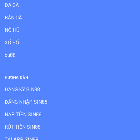
ĐÁ GÀ
BẮN CÁ
NỔ HŨ
XỔ SỐ
bu88
HƯỚNG DẪN
ĐĂNG KÝ SIN88
ĐĂNG NHẬP SIN88
NẠP TIỀN SIN88
RÚT TIỀN SIN88
TẢI APP SIN88