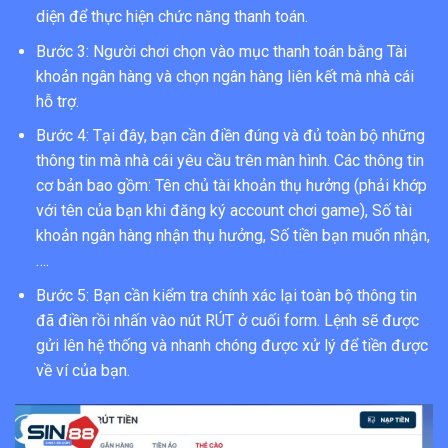
diện để thực hiện chức năng thanh toán.
Bước 3: Người chơi chọn vào mục thanh toán bằng Tài
khoản ngân hàng và chọn ngân hàng liên kết mà nhà cái
hỗ trợ.
Bước 4: Tại đây, bạn cần điền đúng và đủ toàn bộ những
thông tin mà nhà cái yêu cầu trên màn hình. Các thông tin
cơ bản bao gồm: Tên chủ tài khoản thụ hưởng (phải khớp
với tên của bạn khi đăng ký account chơi game), Số tài
khoản ngân hàng nhận thụ hưởng, Số tiền bạn muốn nhận,
….
Bước 5: Bạn cần kiểm tra chính xác lại toàn bộ thông tin
đã điền rồi nhấn vào nút RÚT ở cuối form. Lệnh sẽ được
gửi lên hệ thống và nhanh chóng được xử lý để tiền được
về ví của bạn.