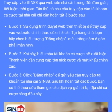
Truy cập vào SIN88 qua website nhà cái tương đối đơn giản,
tiết kiệm thời gian. Tân thủ có nhu cầu truy cập vào tài khoản
cá cược tại nhà cái chỉ cần hoàn tất 3 bước sau:
Bước 1: Sử dụng trình duyệt web trên thiết bị để truy cập
vào website chính thức của nhà cái. Tại trang chủ, bạn
hãy chọn biểu tượng “Đăng nhập” màu trắng nằm ở góc
phải màn hình.
Bước 2: Khi này, biểu mẫu tài khoản cá cược sẽ xuất hiện.
Thành viên cần cung cấp tên nick cược và mật khẩu chính
xác.
Bước 3: Click “Đăng nhập” để gửi yêu cầu truy cập tài
khoản tới nhà cái SIN88. Sau khi hoàn tất các bước, bạn
có thể thỏa sức tham gia các dịch vụ giải trí tại địa chỉ cá
cược hàng đầu này.