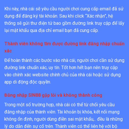
Khi này, nhà cái sẽ yêu cầu người chơi cung cấp email đã sử
dụng để đăng ký tài khoản. Sau khi click “Xác nhận”, hệ
thống sẽ gửi thư điện tử bao gồm đường link truy cập để lấy
lại mật khẩu qua địa chỉ email bạn đã cung cấp.
Thành viên không tìm được đường link đăng nhập chuẩn
xác
Để hoàn thành các bước vào nhà cái, người chơi cần sử dụng
đường link chuẩn xác, uy tín. Tốt hơn hết bạn nên truy cập
vào chính xác website chính chủ của nhà cái hoặc sử dụng
app di động độc quyền.
Đăng nhập SIN88 gặp lỗi và không thành công
Trong một số trường hợp, nhà cái có thể từ chối yêu cầu
đăng nhập của thành viên. Tài khoản bị khóa, kết nối mạng
không ổn định, người dùng điền sai mật khẩu,.. đều là những
lý do dẫn đến sự cố trên. Thành viên có thể liên hệ với bộ