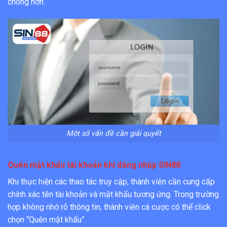
chóng hơn.
Một số vấn đề cần giải quyết
Quên mật khẩu tài khoản khi đăng nhập SIN88
Khi thực hiện các thao tác truy cập, thành viên cần cung cấp
chính xác tên tài khoản và mật khẩu tương ứng. Trong trường
hợp không nhớ rõ thông tin, thành viên cá cược có thể click
chọn “Quên mật khẩu”.