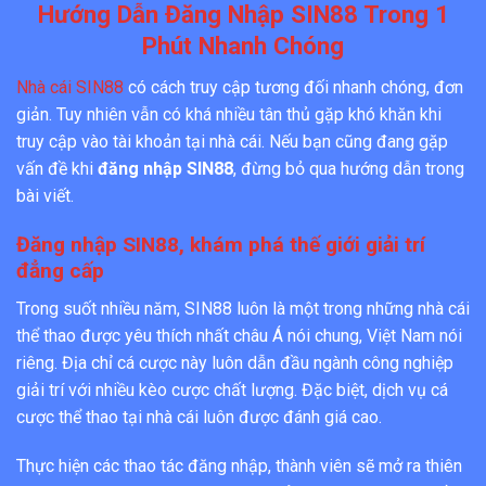
Hướng Dẫn Đăng Nhập SIN88 Trong 1
Phút Nhanh Chóng
Nhà cái SIN88
có cách truy cập tương đối nhanh chóng, đơn
giản. Tuy nhiên vẫn có khá nhiều tân thủ gặp khó khăn khi
truy cập vào tài khoản tại nhà cái. Nếu bạn cũng đang gặp
vấn đề khi
đăng nhập SIN88
, đừng bỏ qua hướng dẫn trong
bài viết.
Đăng nhập SIN88, khám phá thế giới giải trí
đẳng cấp
Trong suốt nhiều năm, SIN88 luôn là một trong những nhà cái
thể thao được yêu thích nhất châu Á nói chung, Việt Nam nói
riêng. Địa chỉ cá cược này luôn dẫn đầu ngành công nghiệp
giải trí với nhiều kèo cược chất lượng. Đặc biệt, dịch vụ cá
cược thể thao tại nhà cái luôn được đánh giá cao.
Thực hiện các thao tác đăng nhập, thành viên sẽ mở ra thiên