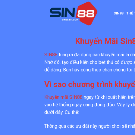
Bỏ
qua
SIN88
THỂ 
nội
dung
Khuyến Mãi Sin
SIN88
tung ra đa dạng các khuyến mãi là chư
Nhờ đó, tạo điều kiện cho bet thủ có được 
dễ dàng. Bạn hãy cùng theo chân chúng tôi t
Vì sao chương trình khuy
Khuyến mãi SIN88
ngay từ khi xuất hiện trê
vào hệ thống ngày càng đông đảo. Vậy lý do 
dưới đây. Cụ thể:
Thông qua các ưu đãi này người chơi sẽ nhậ