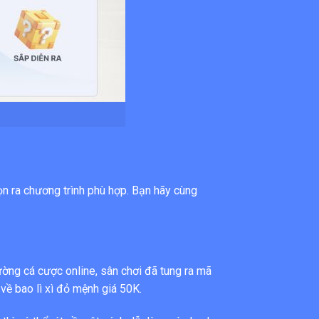
ọn ra chương trình phù hợp. Bạn hãy cùng
rường cá cược online, sân chơi đã tung ra mã
 về bao lì xì đỏ mệnh giá 50K.