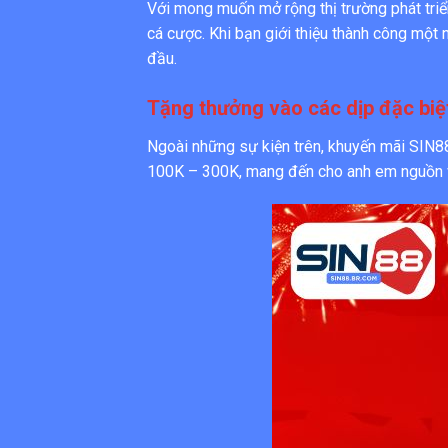
Với mong muốn mở rộng thị trường phát triển
cá cược. Khi bạn giới thiệu thành công một 
đầu.
Tặng thưởng vào các dịp đặc biệt 
Ngoài những sự kiện trên, khuyến mãi SIN88 
100K – 300K, mang đến cho anh em nguồn vốn