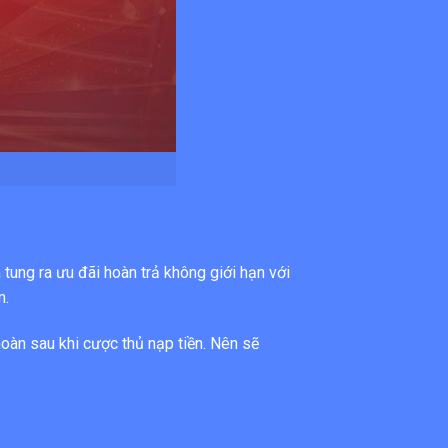
tung ra ưu đãi hoàn trả không giới hạn với
m.
oàn sau khi cược thủ nạp tiền. Nên sẽ