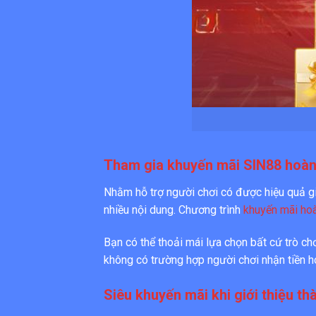
Tham gia khuyến mãi SIN88 hoàn
Nhằm hỗ trợ người chơi có được hiệu quả giả
nhiều nội dung. Chương trình
khuyến mãi hoà
Bạn có thể thoải mái lựa chọn bất cứ trò c
không có trường hợp người chơi nhận tiền h
Siêu khuyến mãi khi giới thiệu t