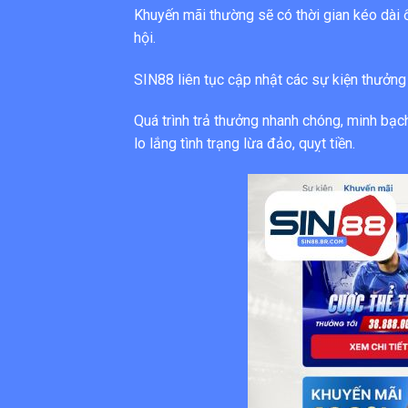
Khuyến mãi thường sẽ có thời gian kéo dài ổ
hội.
SIN88 liên tục cập nhật các sự kiện thưởng
Quá trình trả thưởng nhanh chóng, minh bạch
lo lắng tình trạng lừa đảo, quỵt tiền.