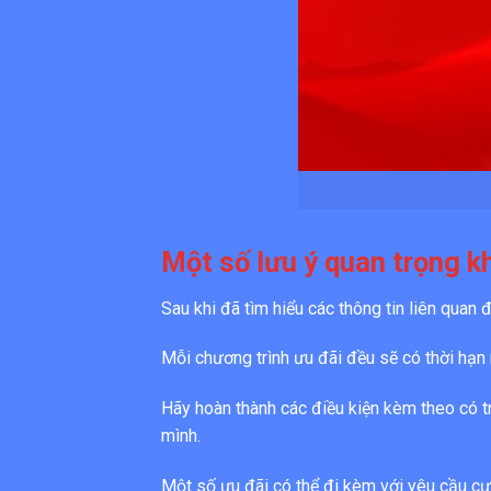
Một số lưu ý quan trọng k
Sau khi đã tìm hiểu các thông tin liên quan
Mỗi chương trình ưu đãi đều sẽ có thời hạn 
Hãy hoàn thành các điều kiện kèm theo có tr
mình.
Một số ưu đãi có thể đi kèm với yêu cầu cượ