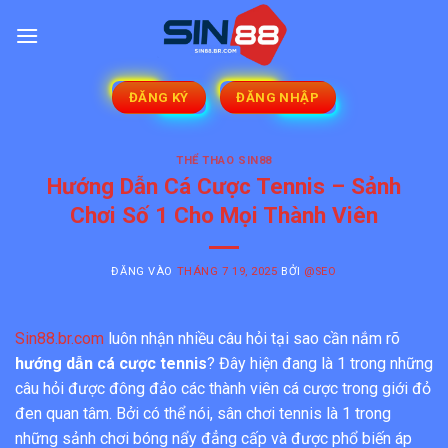
Bỏ
qua
nội
dung
ĐĂNG KÝ
ĐĂNG NHẬP
THỂ THAO SIN88
Hướng Dẫn Cá Cược Tennis – Sảnh
Chơi Số 1 Cho Mọi Thành Viên
ĐĂNG VÀO
THÁNG 7 19, 2025
BỞI
@SEO
Sin88.br.com
luôn nhận nhiều câu hỏi t
ại sao cần nắm rõ
hướng dẫn cá cược tennis
? Đây hiện đang là 1 trong những
câu hỏi được đông đảo các thành viên cá cược trong giới đỏ
đen quan tâm. Bởi có thể nói, sân chơi tennis là 1 trong
những sảnh chơi bóng nẩy đẳng cấp và được phổ biến áp