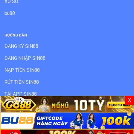
XỔ SỐ
bu88
HƯỚNG DẪN
ĐĂNG KÝ SIN88
ĐĂNG NHẬP SIN88
NẠP TIỀN SIN88
RÚT TIỀN SIN88
TẢI APP SIN88
X
SITE MAP