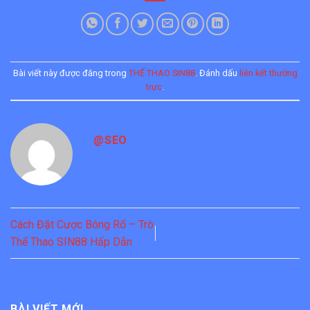
Bài viết này được đăng trong
THỂ THAO SIN88
. Đánh dấu
liên kết thường
trực
.
@SEO
Cách Đặt Cược Bóng Rổ – Trò
Thể Thao SIN88 Hấp Dẫn
BÀI VIẾT MỚI