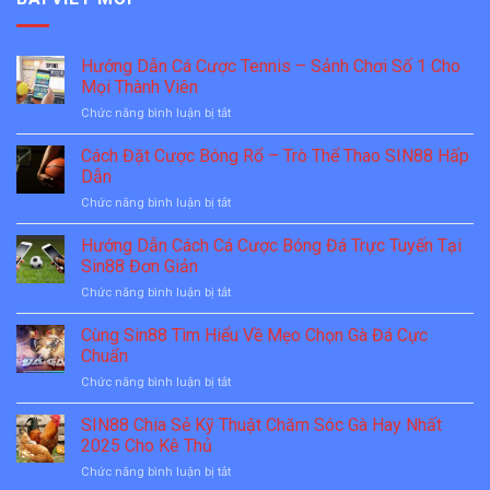
Hướng Dẫn Cá Cược Tennis – Sảnh Chơi Số 1 Cho
Mọi Thành Viên
ở
Chức năng bình luận bị tắt
Hướng
Dẫn
Cách Đặt Cược Bóng Rổ – Trò Thể Thao SIN88 Hấp
Cá
Dẫn
Cược
ở
Chức năng bình luận bị tắt
Tennis
Cách
–
Đặt
Hướng Dẫn Cách Cá Cược Bóng Đá Trực Tuyến Tại
Sảnh
Cược
Chơi
Sin88 Đơn Giản
Bóng
Số
ở
Chức năng bình luận bị tắt
Rổ
1
Hướng
–
Cho
Dẫn
Cùng Sin88 Tìm Hiểu Về Mẹo Chọn Gà Đá Cực
Trò
Mọi
Cách
Thể
Chuẩn
Thành
Cá
Thao
Viên
ở
Chức năng bình luận bị tắt
Cược
SIN88
Cùng
Bóng
Hấp
Sin88
SIN88 Chia Sẻ Kỹ Thuật Chăm Sóc Gà Hay Nhất
Đá
Dẫn
Tìm
Trực
2025 Cho Kê Thủ
Hiểu
Tuyến
ở
Chức năng bình luận bị tắt
Về
Tại
SIN88