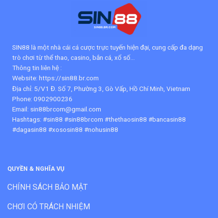
SIN88
Tiền
Mới
Cực
Nhất
Khủng
Hôm
Nay
SIN88
là một nhà cái cá cược trực tuyến hiện đại, cung cấp đa dạng
trò chơi từ thể thao, casino, bắn cá, xổ số...
Thông tin liên hệ :
Website:
https://sin88.br.com
Địa chỉ: 5/V1 Đ. Số 7, Phường 3, Gò Vấp, Hồ Chí Minh, Vietnam
Phone: 0902900236
Email:
sin88brcom@gmail.com
Hashtags: #sin88 #sin88brcom #thethaosin88 #bancasin88
#dagasin88 #xososin88 #nohusin88
QUYỀN & NGHĨA VỤ
CHÍNH SÁCH BẢO MẬT
CHƠI CÓ TRÁCH NHIỆM