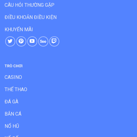
CÂU HỎI THƯỜNG GẶP
ĐIỀU KHOẢN ĐIỀU KIỆN
KHUYẾN MÃI
TRÒ CHƠI
CASINO
THỂ THAO
ĐÁ GÀ
BẮN CÁ
NỔ HŨ