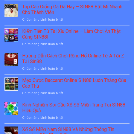
Mẹo
Sin88
Chia
Top Các Giống Gà Đá Hay – SIN88 Bật Mí Nhanh
Chọn
Đơn
Sẻ
Gà
Cho Thành Viên
Giản
Kỹ
Đá
ở
Chức năng bình luận bị tắt
Thuật
Cực
Top
Chăm
Chuẩn
Các
Kiếm Tiền Từ Tài Xỉu Online – Làm Chơi Ăn Thật
Sóc
Giống
Gà
Cùng SIN88!
Gà
Hay
ở
Chức năng bình luận bị tắt
Đá
Nhất
Kiếm
Hay
2025
Tiền
Hướng Dẫn Cách Chơi Rồng Hổ Online Từ A Tới Z
–
Cho
Từ
SIN88
Tại Sin88
Kê
Tài
Bật
Thủ
ở
Chức năng bình luận bị tắt
Xỉu
Mí
Hướng
Online
Nhanh
Dẫn
Mẹo Cược Baccarat Online SIN88 Luôn Thắng Của
–
Cho
Cách
Làm
Cao Thủ
Thành
Chơi
Chơi
Viên
ở
Chức năng bình luận bị tắt
Rồng
Ăn
Mẹo
Hổ
Thật
Cược
Kinh Nghiệm Soi Cầu Xổ Số Miền Trung Tại SIN88
Online
Cùng
Baccarat
Từ
Hiệu Quả
SIN88!
Online
A
ở
Chức năng bình luận bị tắt
SIN88
Tới
Kinh
Luôn
Z
Nghiệm
Xổ Số Miền Nam SIN88 Và Những Thông Tin
Thắng
Tại
Soi
Của