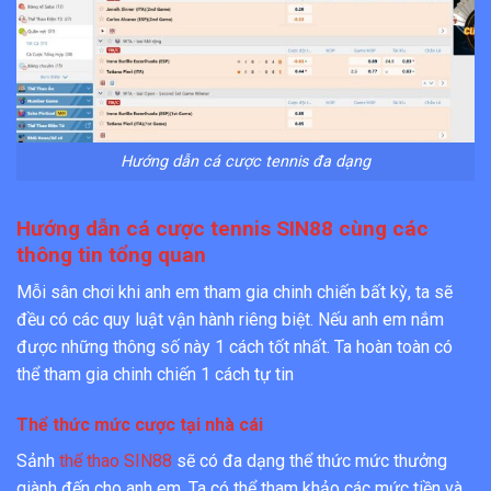
Hướng dẫn cá cược tennis đa dạng
Hướng dẫn cá cược tennis SIN88 cùng các
thông tin tổng quan
Mỗi sân chơi khi anh em tham gia chinh chiến bất kỳ, ta sẽ
đều có các quy luật vận hành riêng biệt. Nếu anh em nắm
được những thông số này 1 cách tốt nhất. Ta hoàn toàn có
thể tham gia chinh chiến 1 cách tự tin
Thể thức mức cược tại nhà cái
Sảnh
thể thao SIN88
sẽ có đa dạng thể thức mức thưởng
giành đến cho anh em. Ta có thể tham khảo các mức tiền và