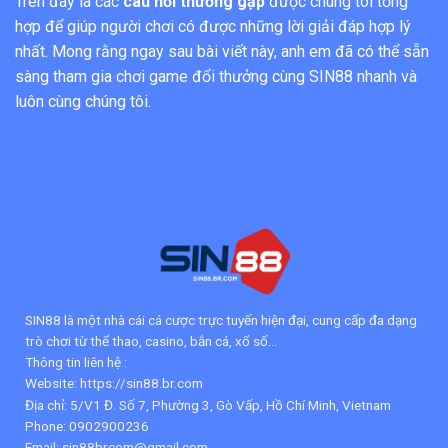
Trên đây là các
câu hỏi thường gặp
được chúng tôi tổng
hợp để giúp người chơi có được những lời giải đáp hợp lý
nhất. Mong rằng ngay sau bài viết này, anh em đã có thể sẵn
sàng tham gia chơi game đổi thưởng cùng SIN88 nhanh và
luôn cùng chúng tôi.
SIN88
là một nhà cái cá cược trực tuyến hiện đại, cung cấp đa dạng
trò chơi từ thể thao, casino, bắn cá, xổ số...
Thông tin liên hệ :
Website:
https://sin88.br.com
Địa chỉ: 5/V1 Đ. Số 7, Phường 3, Gò Vấp, Hồ Chí Minh, Vietnam
Phone: 0902900236
Email:
sin88brcom@gmail.com