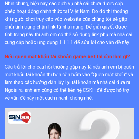
Nhìn chung, hiện nay các dịch vụ nhà cái chưa được cấp
phép hoạt động chính thức tại Việt Nam. Do đó thi thoảng
khi người chơi truy cập vào website của chúng tôi sẽ gặp
phải tình trạng chặn link từ nhà mạng. Để giải quyết được
tình trạng này thì anh em có thể sử dụng link phụ mà nhà cái
cung cấp hoặc ứng dụng 1.1.1.1 để sửa lỗi cho vấn đề này.
Nếu quên mật khẩu tài khoản game bet thì cần làm gì?
Câu trả lời cho câu hỏi thường gặp này là nếu anh em bị quên
mật khẩu tài khoản thì bạn cần bấm vào “Quên mật khẩu” và
làm theo các hướng dẫn lấy lại tài khoản mà nhà cái đưa ra.
Ngoài ra, anh em cũng có thể liên hệ CSKH để được hỗ trợ
về vấn đề này một cách nhanh chóng nhé.