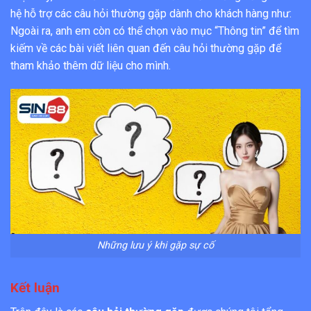
hệ hỗ trợ các câu hỏi thường gặp dành cho khách hàng như:
Ngoài ra, anh em còn có thể chọn vào mục “Thông tin” để tìm
kiếm về các bài viết liên quan đến câu hỏi thường gặp để
tham khảo thêm dữ liệu cho mình.
Những lưu ý khi gặp sự cố
Kết luận