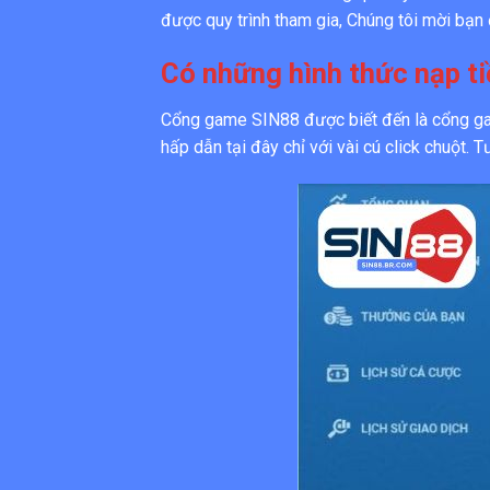
được quy trình tham gia, Chúng tôi mời bạn
Có những hình thức nạp ti
Cổng game SIN88 được biết đến là cổng game
hấp dẫn tại đây chỉ với vài cú click chuột