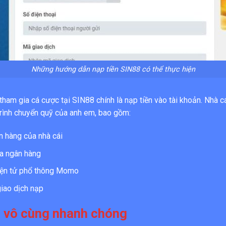
Những hướng dẫn nạp tiền SIN88 có thể thực hiện
tham gia cá cược tại SIN88 chính là nạp tiền vào tài khoản. Nhà c
rình chuyển quỹ của anh em, bao gồm:
n hàng của nhà cái
ủa ngân hàng
điện tử phổ thông Momo
iao dịch nạp
8 vô cùng nhanh chóng