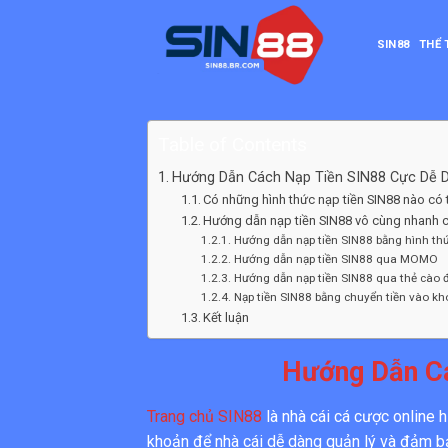
Bỏ
qua
SIN88
THỂ 
nội
dung
Table of Contents
Hướng Dẫn Cách Nạp Tiền SIN88 Cực Dễ 
Có những hình thức nạp tiền SIN88 nào có 
Hướng dẫn nạp tiền SIN88 vô cùng nhanh
Hướng dẫn nạp tiền SIN88 bằng hình thứ
Hướng dẫn nạp tiền SIN88 qua MOMO
Hướng dẫn nạp tiền SIN88 qua thẻ cào đ
Nạp tiền SIN88 bằng chuyển tiền vào k
Kết luận
Hướng Dẫn C
Trang chủ SIN88
là nhà cái cá cược online 
khoản để nhà cái dễ dàng quản lý và đảm bả