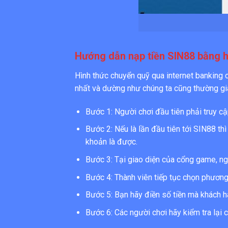
Hướng dẫn nạp tiền SIN88 bằng h
Hình thức chuyển quỹ qua internet banking c
nhất và dường như chúng ta cũng thường gia
Bước 1: Người chơi đầu tiên phải truy 
Bước 2: Nếu là lần đầu tiên tới SIN88 th
khoản là được.
Bước 3: Tại giao diện của cổng game, ng
Bước 4: Thành viên tiếp tục chọn phương
Bước 5: Bạn hãy điền số tiền mà khách 
Bước 6: Các người chơi hãy kiểm tra lại c