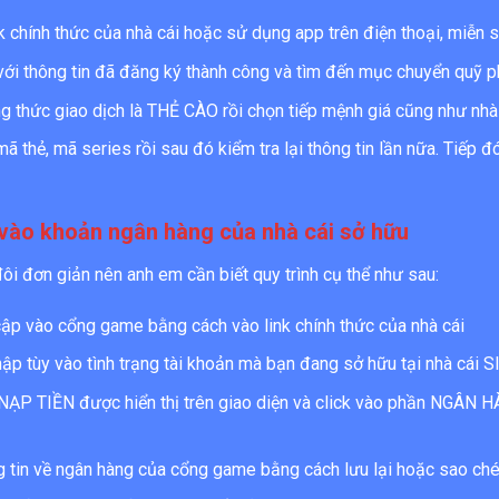
 chính thức của nhà cái hoặc sử dụng app trên điện thoại, miễn s
i thông tin đã đăng ký thành công và tìm đến mục chuyển quỹ ph
ng thức giao dịch là THẺ CÀO rồi chọn tiếp mệnh giá cũng như n
ã thẻ, mã series rồi sau đó kiểm tra lại thông tin lần nữa. Tiếp đ
 vào khoản ngân hàng của nhà cái sở hữu
đôi đơn giản nên anh em cần biết quy trình cụ thể như sau:
 cập vào cổng game bằng cách vào link chính thức của nhà cái
ập tùy vào tình trạng tài khoản mà bạn đang sở hữu tại nhà cái 
 NẠP TIỀN được hiển thị trên giao diện và click vào phần NGÂN H
g tin về ngân hàng của cổng game bằng cách lưu lại hoặc sao ch