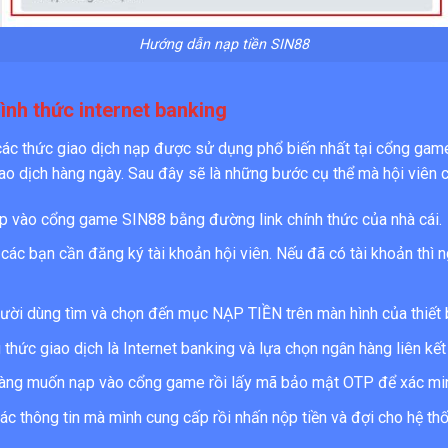
Hướng dẫn nạp tiền SIN88
ình thức internet banking
ác thức giao dịch nạp được sử dụng phổ biến nhất tại cổng game. 
o dịch hàng ngày. Sau đây sẽ là những bước cụ thể mà hội viên 
cập vào cổng game SIN88 bằng đường link chính thức của nhà cái.
ì các bạn cần đăng ký tài khoản hội viên. Nếu đã có tài khoản thì 
ười dùng tìm và chọn đến mục NẠP TIỀN trên màn hình của thiết b
 thức giao dịch là Internet banking và lựa chọn ngân hàng liên k
hàng muốn nạp vào cổng game rồi lấy mã bảo mật OTP để xác mi
ác thông tin mà mình cung cấp rồi nhấn nộp tiền và đợi cho hệ thố