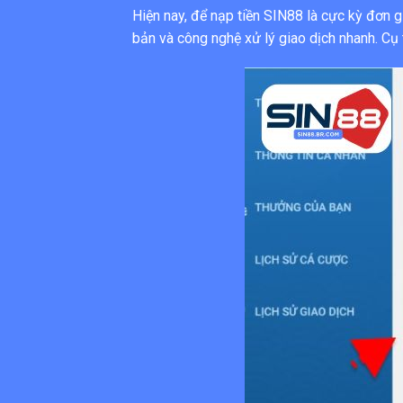
Hiện nay, để nạp tiền SIN88 là cực kỳ đơn g
bản và công nghệ xử lý giao dịch nhanh. Cụ