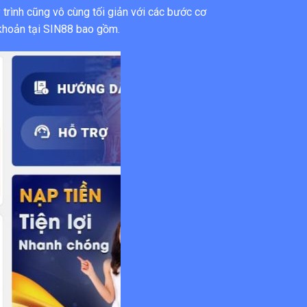
 trình cũng vô cùng tối giản với các bước cơ
 khoản tại SIN88 bao gồm.